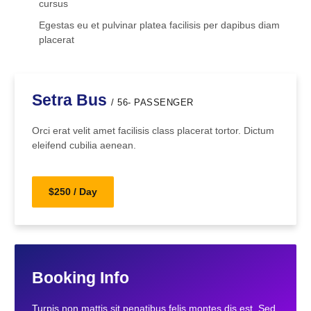
cursus
Egestas eu et pulvinar platea facilisis per dapibus diam
placerat
Setra Bus
/ 56- PASSENGER
Orci erat velit amet facilisis class placerat tortor. Dictum
eleifend cubilia aenean.
$250 / Day
Booking Info
Turpis non mattis sit penatibus felis montes dis est. Sed