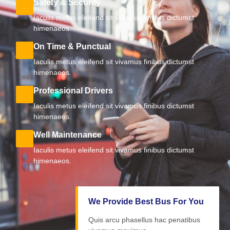
Safety & Security
Iaculis metus eleifend sit vivamus finibus dictumst
himenaeos.
On Time & Punctual
Iaculis metus eleifend sit vivamus finibus dictumst
himenaeos.
Professional Drivers
Iaculis metus eleifend sit vivamus finibus dictumst
himenaeos.
Well Maintenance
Iaculis metus eleifend sit vivamus finibus dictumst
himenaeos.
We Provide Best Bus For You
Quis arcu phasellus hac penatibus