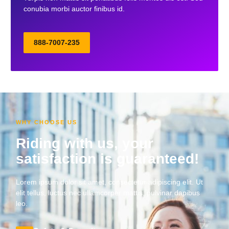
conubia morbi auctor finibus id.
888-7007-235
WHY CHOOSE US
Riding with us, your
satisfaction is guaranteed!
Lorem ipsum dolor sit amet, consectetur adipiscing elit. Ut
elit tellus, luctus nec ullamcorper mattis, pulvinar dapibus
leo.