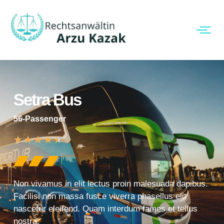
Setra Bus
56-Passenger
★
★
★
★
★
Non vivamus in elit lectus proin malesuada dapibus.
Facilisi non massa fusce viverra phasellus elit
nascetur eleifend. Quam interdum fames et tellus
nostra.